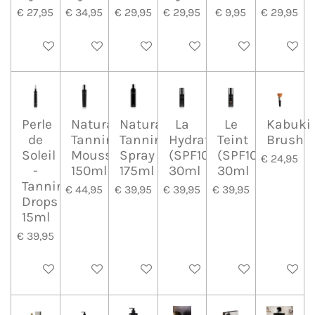
€ 27,95
€ 34,95
€ 29,95
€ 29,95
€ 9,95
€ 29,95
In winkelwagen
In winkelwagen
In winkelwagen
In winkelwagen
In winkelwagen
In wink
Perle
Natural
Natural
La
Le
Kabuki
de
Tanning
Tanning
Hydratan
Teint
Brush
Soleil
Mousse
Spray
(SPF10)
(SPF10)
€ 24,95
-
150ml
175ml
30ml
30ml
Tanning
€ 44,95
€ 39,95
€ 39,95
€ 39,95
Drops
15ml
€ 39,95
In winkelwagen
In winkelwagen
In winkelwagen
In winkelwagen
In winkelwagen
In wink