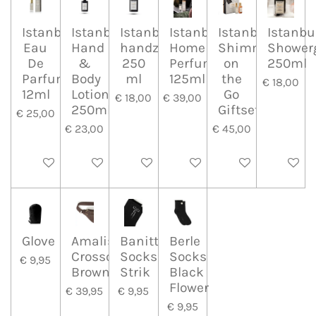
Istanbul
Istanbul
Istanbul
Istanbul
Istanbul
Istanbu
Eau
Hand
handzeep
Home
Shimmer
Shower
De
&
250
Perfume
on
250ml
Parfum
Body
ml
125ml
the
€ 18,00
12ml
Lotion
Go
€ 18,00
€ 39,00
250ml
Giftset
€ 25,00
€ 23,00
€ 45,00
In winkelwagen
In winkelwagen
In winkelwagen
In winkelwagen
In winkelwagen
In wink
Glove
Amalissa
Banitta
Berle
Crossover
Socks
Socks
€ 9,95
Brown
Strik
Black
Flower
€ 39,95
€ 9,95
€ 9,95