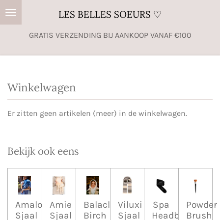
Ga
LES BELLES SOEURS ♡
direct
GRATIS VERZENDING BIJ AANKOOP VANAF €100
naar
de
hoofdinhoud
Winkelwagen
Er zitten geen artikelen (meer) in de winkelwagen.
Bekijk ook eens
Amalou
Amie
Balaclava
Viluxi
Spa
Powder
Sjaal
Sjaal
Birch
Sjaal
Headband
Brush