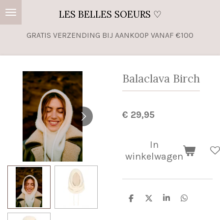
Ga
LES BELLES SOEURS ♡
direct
GRATIS VERZENDING BIJ AANKOOP VANAF €100
naar
de
hoofdinhoud
Balaclava Birch
€ 29,95
In
winkelwagen
D
D
S
D
e
e
h
e
l
e
a
l