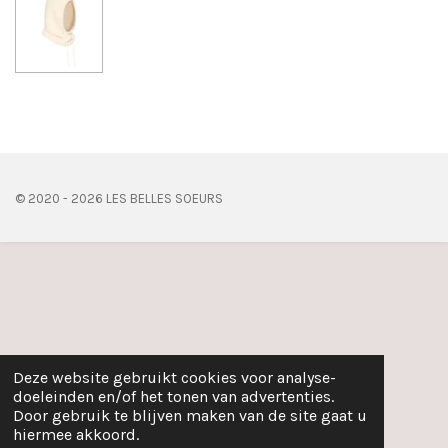
e
l
r
e
n
e
n
© 2020 - 2026 LES BELLES SOEURS
Deze website gebruikt cookies voor analyse-
doeleinden en/of het tonen van advertenties.
Door gebruik te blijven maken van de site gaat u
hiermee akkoord.