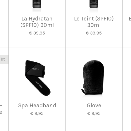
La Hydratan
Le Teint (SPF10)
-
(SPF10) 30ml
30ml
l
€ 39,95
€ 39,95
cht
-
Spa Headband
Glove
e
€ 9,95
€ 9,95