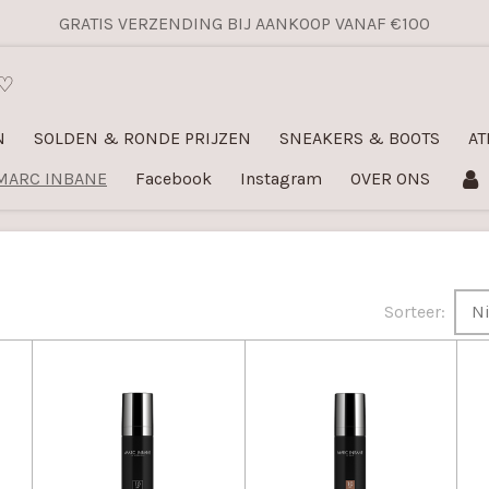
GRATIS VERZENDING BIJ AANKOOP VANAF €100
 ♡
N
SOLDEN & RONDE PRIJZEN
SNEAKERS & BOOTS
AT
MARC INBANE
Facebook
Instagram
OVER ONS
Sorteer: