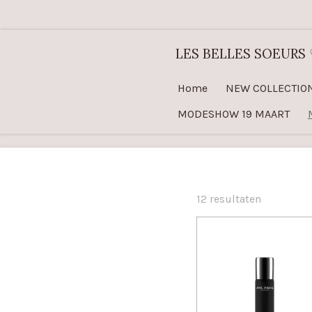
Ga
direct
LES BELLES SOEURS
naar
de
Home
NEW COLLECTIO
hoofdinhoud
MODESHOW 19 MAART
12 resultaten