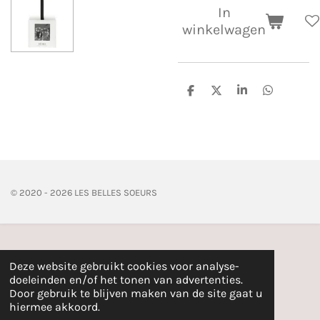
In
winkelwagen
D
D
S
D
e
e
h
e
l
e
a
l
e
l
r
e
n
e
n
© 2020 - 2026 LES BELLES SOEURS
Deze website gebruikt cookies voor analyse-
doeleinden en/of het tonen van advertenties.
Door gebruik te blijven maken van de site gaat u
hiermee akkoord.