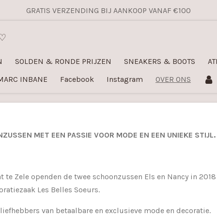
GRATIS VERZENDING BIJ AANKOOP VANAF €100
 ♡
N
SOLDEN & RONDE PRIJZEN
SNEAKERS & BOOTS
AT
MARC INBANE
Facebook
Instagram
OVER ONS
NZUSSEN MET EEN PASSIE VOOR MODE EN EEN UNIEKE STIJL.
t te Zele openden de twee schoonzussen Els en Nancy in 2018
ratiezaak Les Belles Soeurs.
j liefhebbers van betaalbare en exclusieve mode en decoratie.