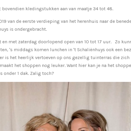
t bovendien kledingstukken aan van maatje 34 tot 48.
019 van de eerste verdieping van het herenhuis naar de bened
huys is ondergebracht.
ot en met zaterdag doorlopend open van 10 tot 17 uur. Zo kun
en, 's middags komen lunchen in 't Schaliënhuys ook een be
r is het heerlijk vertoeven op ons gezellig tuinterras die zich
 maakt het shoppen nog leuker. Want hier kan je na het shopp
s onder 1 dak. Zalig toch?