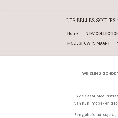
Ga
direct
LES BELLES SOEURS
naar
de
Home
NEW COLLECTIO
hoofdinhoud
MODESHOW 19 MAART
WE ZIJN 2 SCHOO
In de Cesar Meeusstraa
van hun mode- en deco
Een geliefd adresje bi