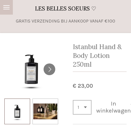
Ga
LES BELLES SOEURS ♡
direct
GRATIS VERZENDING BIJ AANKOOP VANAF €100
naar
de
hoofdinhoud
Istanbul Hand &
Body Lotion
250ml
€ 23,00
In
winkelwagen