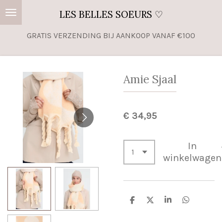
Ga
LES BELLES SOEURS ♡
direct
GRATIS VERZENDING BIJ AANKOOP VANAF €100
naar
de
hoofdinhoud
Amie Sjaal
€ 34,95
In
winkelwagen
D
D
S
D
e
e
h
e
l
e
a
l