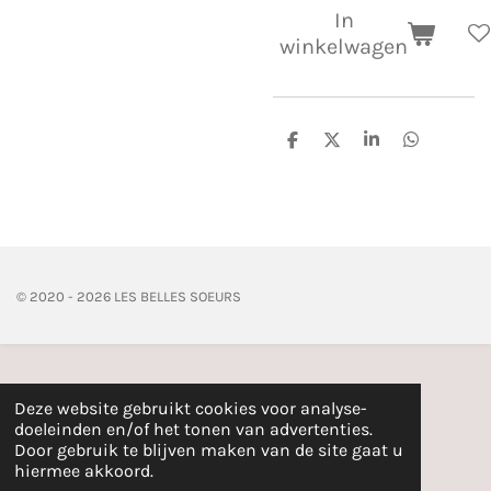
In
winkelwagen
D
D
S
D
e
e
h
e
l
e
a
l
e
l
r
e
n
e
n
© 2020 - 2026 LES BELLES SOEURS
Deze website gebruikt cookies voor analyse-
doeleinden en/of het tonen van advertenties.
Door gebruik te blijven maken van de site gaat u
hiermee akkoord.