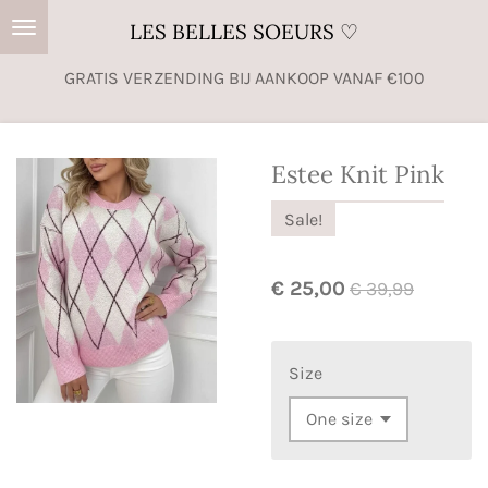
Ga
LES BELLES SOEURS ♡
direct
GRATIS VERZENDING BIJ AANKOOP VANAF €100
naar
de
hoofdinhoud
Estee Knit Pink
Sale!
€ 25,00
€ 39,99
Size