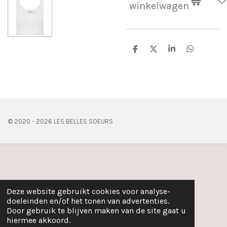
winkelwagen
D
D
S
D
e
e
h
e
l
e
a
l
e
l
r
e
n
e
n
© 2020 - 2026 LES BELLES SOEURS
Deze website gebruikt cookies voor analyse-
doeleinden en/of het tonen van advertenties.
Door gebruik te blijven maken van de site gaat u
hiermee akkoord.