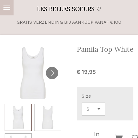
Ga
LES BELLES SOEURS ♡
direct
GRATIS VERZENDING BIJ AANKOOP VANAF €100
naar
de
hoofdinhoud
Pamila Top White
€ 19,95
Size
In