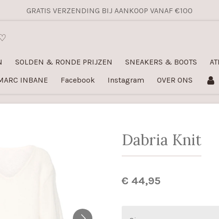
GRATIS VERZENDING BIJ AANKOOP VANAF €100
 ♡
N
SOLDEN & RONDE PRIJZEN
SNEAKERS & BOOTS
AT
MARC INBANE
Facebook
Instagram
OVER ONS
Dabria Knit
€ 44,95