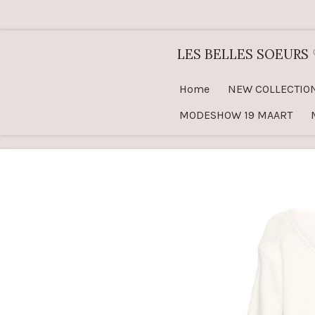
Ga
direct
LES BELLES SOEURS
naar
de
Home
NEW COLLECTIO
hoofdinhoud
MODESHOW 19 MAART