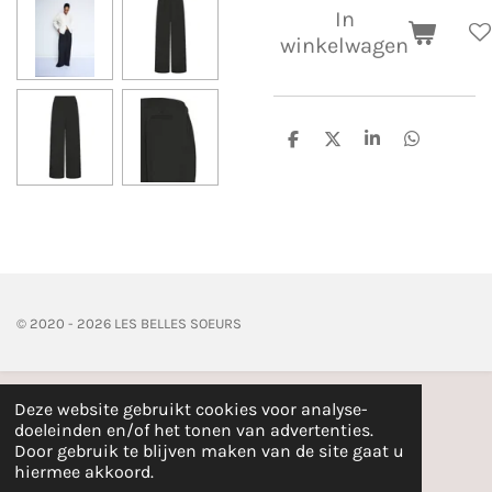
In
winkelwagen
D
D
S
D
e
e
h
e
l
e
a
l
e
l
r
e
n
e
n
© 2020 - 2026 LES BELLES SOEURS
Deze website gebruikt cookies voor analyse-
doeleinden en/of het tonen van advertenties.
Door gebruik te blijven maken van de site gaat u
hiermee akkoord.