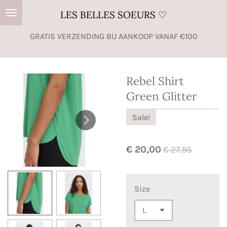
Ga
LES BELLES SOEURS ♡
direct
GRATIS VERZENDING BIJ AANKOOP VANAF €100
naar
de
hoofdinhoud
Rebel Shirt
Green Glitter
Sale!
€ 20,00
€ 27,95
Size