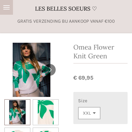
Ga
LES BELLES SOEURS ♡
direct
GRATIS VERZENDING BIJ AANKOOP VANAF €100
naar
de
hoofdinhoud
Omea Flower
Knit Green
€ 69,95
Size