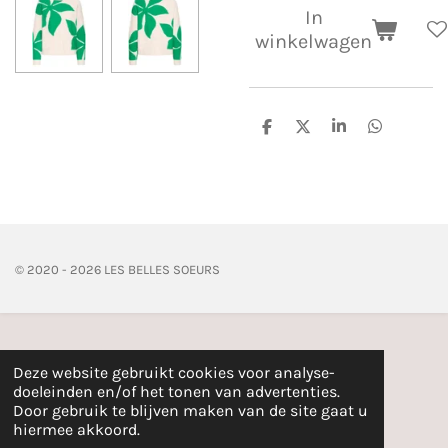
In
winkelwagen
D
D
S
D
e
e
h
e
l
e
a
l
e
l
r
e
n
e
n
© 2020 - 2026 LES BELLES SOEURS
Deze website gebruikt cookies voor analyse-
doeleinden en/of het tonen van advertenties.
Door gebruik te blijven maken van de site gaat u
hiermee akkoord.