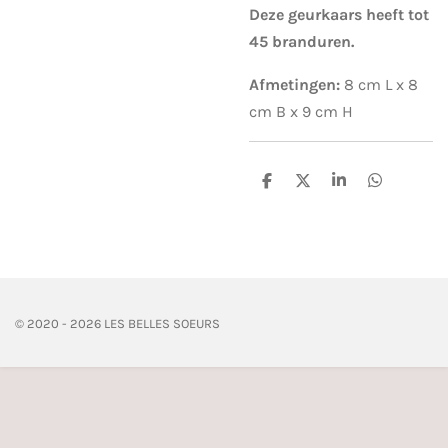
Deze geurkaars heeft tot
45 branduren.
Afmetingen:
8 cm L x 8
cm B x 9 cm H
D
D
S
D
e
e
h
e
l
e
a
l
e
l
r
e
n
e
n
© 2020 - 2026 LES BELLES SOEURS