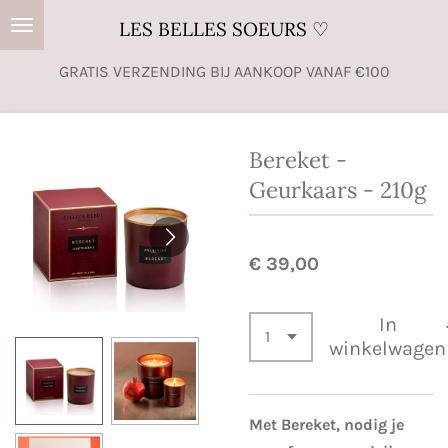
Ga
LES BELLES SOEURS ♡
direct
GRATIS VERZENDING BIJ AANKOOP VANAF €100
naar
de
hoofdinhoud
Bereket -
Geurkaars - 210g
€ 39,00
In
winkelwagen
Met Bereket, nodig je