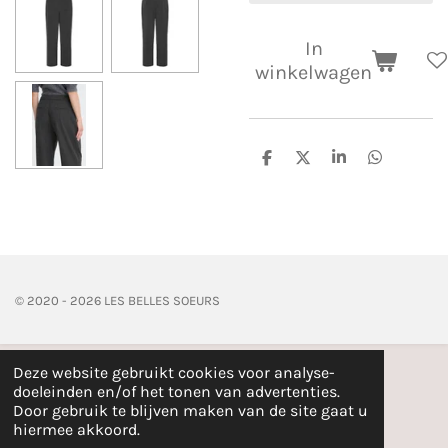
In
winkelwagen
D
D
S
D
e
e
h
e
l
e
a
l
e
l
r
e
n
e
n
© 2020 - 2026 LES BELLES SOEURS
Deze website gebruikt cookies voor analyse-
doeleinden en/of het tonen van advertenties.
Door gebruik te blijven maken van de site gaat u
hiermee akkoord.