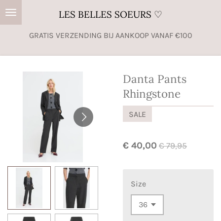
Ga
LES BELLES SOEURS ♡
direct
GRATIS VERZENDING BIJ AANKOOP VANAF €100
naar
de
hoofdinhoud
Danta Pants
Rhingstone
SALE
€ 40,00
€ 79,95
Size