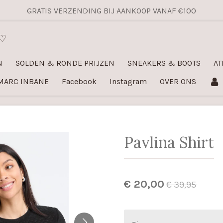
GRATIS VERZENDING BIJ AANKOOP VANAF €100
 ♡
N
SOLDEN & RONDE PRIJZEN
SNEAKERS & BOOTS
AT
MARC INBANE
Facebook
Instagram
OVER ONS
Pavlina Shirt
€ 20,00
€ 39,95