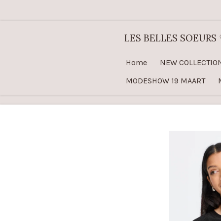
Ga
direct
LES BELLES SOEURS
naar
de
Home
NEW COLLECTIO
hoofdinhoud
MODESHOW 19 MAART