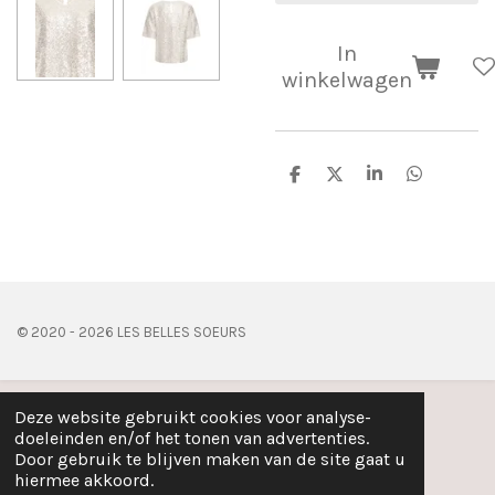
In
winkelwagen
D
D
S
D
e
e
h
e
l
e
a
l
e
l
r
e
n
e
n
© 2020 - 2026 LES BELLES SOEURS
Deze website gebruikt cookies voor analyse-
doeleinden en/of het tonen van advertenties.
Door gebruik te blijven maken van de site gaat u
hiermee akkoord.