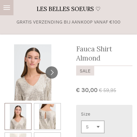
Ga
LES BELLES SOEURS ♡
direct
GRATIS VERZENDING BIJ AANKOOP VANAF €100
naar
de
hoofdinhoud
Fauca Shirt
Almond
SALE
€ 30,00
€ 59,95
Size