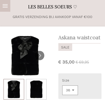
Ga
LES BELLES SOEURS ♡
direct
GRATIS VERZENDING BIJ AANKOOP VANAF €100
naar
de
hoofdinhoud
Askana waistcoat
SALE
€ 35,00
€ 69,95
Size