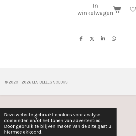
In
winkelwagen
D
D
S
D
e
e
h
e
l
e
a
l
e
l
r
e
n
e
n
© 2020 - 2026 LES BELLES SOEURS
Deze website gebruikt cookies voor analyse-
doeleinden en/of het tonen van advertenties.
Door gebruik te blijven maken van de site gaat u
hiermee akkoord.