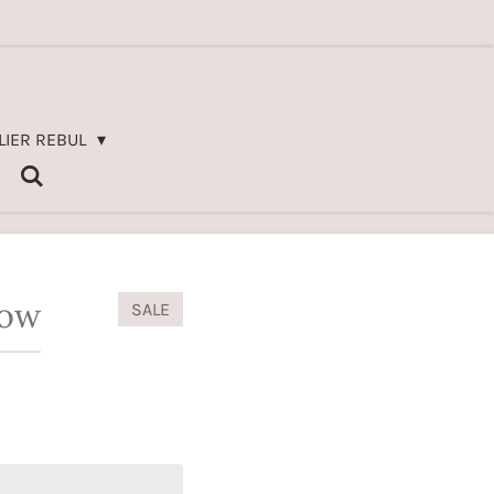
LIER REBUL
Cow
SALE