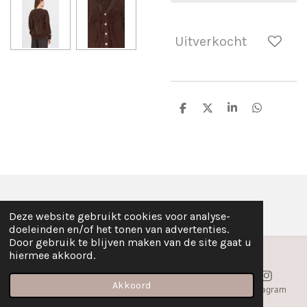
Uitverkocht
D
D
S
D
e
e
h
e
l
e
a
l
e
l
r
e
n
e
n
© 2020 - 2026 LES BELLES SOEURS
Deze website gebruikt cookies voor analyse-
doeleinden en/of het tonen van advertenties.
Door gebruik te blijven maken van de site gaat u
hiermee akkoord.
Akkoord
E-mailadres
Telefoonnummer
Kaart
Instagram