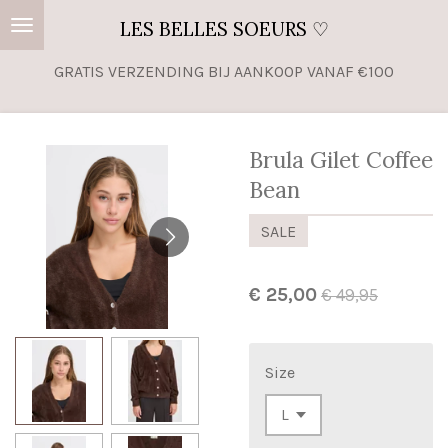
Ga
LES BELLES SOEURS ♡
direct
GRATIS VERZENDING BIJ AANKOOP VANAF €100
naar
de
hoofdinhoud
Brula Gilet Coffee
Bean
SALE
€ 25,00
€ 49,95
Size