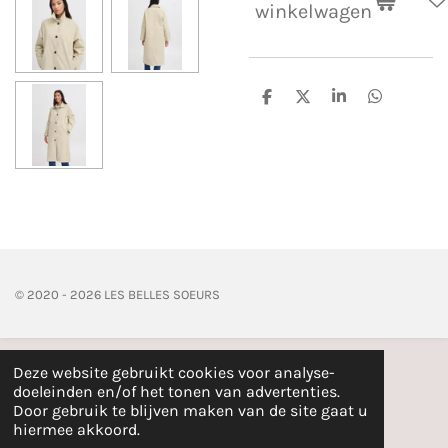
winkelwagen
D
D
S
D
e
e
h
e
l
e
a
l
e
l
r
e
n
e
n
© 2020 - 2026 LES BELLES SOEURS
Deze website gebruikt cookies voor analyse-
doeleinden en/of het tonen van advertenties.
Door gebruik te blijven maken van de site gaat u
hiermee akkoord.