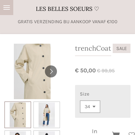
Ga
LES BELLES SOEURS ♡
direct
GRATIS VERZENDING BIJ AANKOOP VANAF €100
naar
de
hoofdinhoud
trenchCoat
SALE
€ 50,00
€ 99,95
Size
In