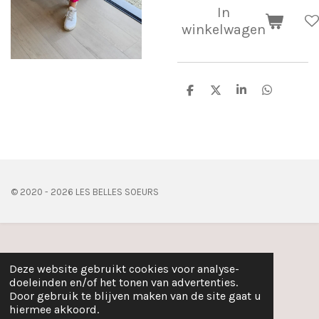
In
winkelwagen
D
D
S
D
e
e
h
e
l
e
a
l
e
l
r
e
n
e
n
© 2020 - 2026 LES BELLES SOEURS
Deze website gebruikt cookies voor analyse-
doeleinden en/of het tonen van advertenties.
Door gebruik te blijven maken van de site gaat u
hiermee akkoord.