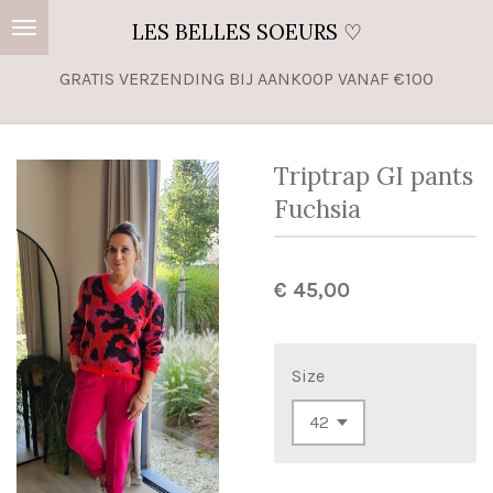
Ga
LES BELLES SOEURS ♡
direct
GRATIS VERZENDING BIJ AANKOOP VANAF €100
naar
de
hoofdinhoud
Triptrap GI pants
Fuchsia
€ 45,00
Size