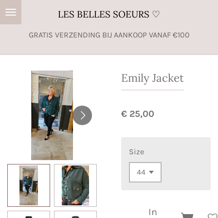
Ga
LES BELLES SOEURS ♡
direct
GRATIS VERZENDING BIJ AANKOOP VANAF €100
naar
de
hoofdinhoud
Emily Jacket
€ 25,00
Size
In