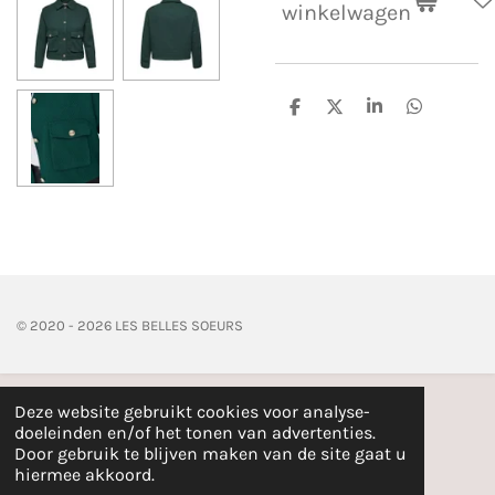
winkelwagen
D
D
S
D
e
e
h
e
l
e
a
l
e
l
r
e
n
e
n
© 2020 - 2026 LES BELLES SOEURS
Deze website gebruikt cookies voor analyse-
doeleinden en/of het tonen van advertenties.
Door gebruik te blijven maken van de site gaat u
hiermee akkoord.